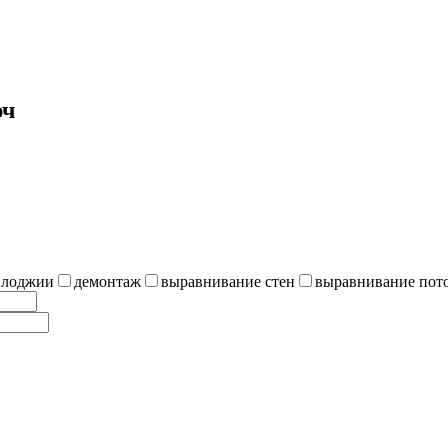
юч
 лоджии
демонтаж
выравнивание стен
выравнивание пот