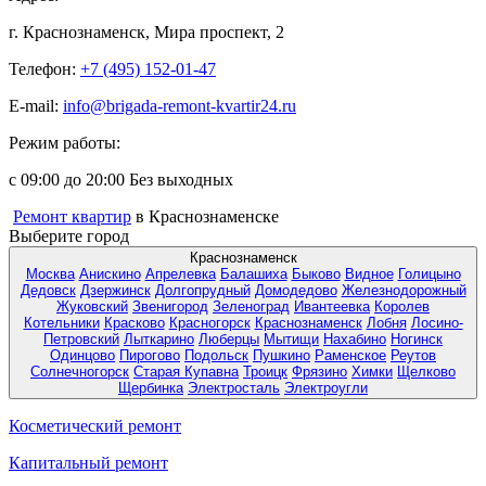
г. Краснознаменск, Мира проспект, 2
Телефон:
+7 (495) 152-01-47
E-mail:
info@brigada-remont-kvartir24.ru
Режим работы:
с 09:00 до 20:00 Без выходных
Ремонт квартир
в Краснознаменске
Выберите город
Краснознаменск
Москва
Анискино
Апрелевка
Балашиха
Быково
Видное
Голицыно
Дедовск
Дзержинск
Долгопрудный
Домодедово
Железнодорожный
Жуковский
Звенигород
Зеленоград
Ивантеевка
Королев
Котельники
Красково
Красногорск
Краснознаменск
Лобня
Лосино-
Петровский
Лыткарино
Люберцы
Мытищи
Нахабино
Ногинск
Одинцово
Пирогово
Подольск
Пушкино
Раменское
Реутов
Солнечногорск
Старая Купавна
Троицк
Фрязино
Химки
Щелково
Щербинка
Электросталь
Электроугли
Косметический ремонт
Капитальный ремонт